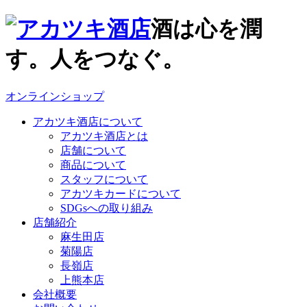
酒は心を潤
す。人をつなぐ。
オンラインショップ
アカツキ酒店について
アカツキ酒店とは
店舗について
商品について
スタッフについて
アカツキカードについて
SDGsへの取り組み
店舗紹介
麻生田店
菊陽店
長嶺店
上熊本店
会社概要